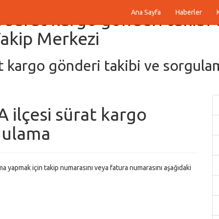
Ana Sayfa
Haberler
sürat kargo gönderi takibi
Takip Merkezi
kargo gönderi takibi ve sorgulam
lçesi sürat kargo
rgulama
a yapmak için takip numarasını veya fatura numarasını aşağıdaki