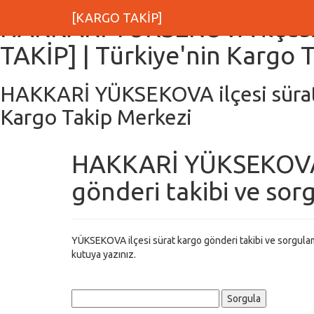
[KARGO TAKİP]
HAKKARİ YÜKSEKOVA ilçesi 
TAKİP] | Türkiye'nin Kargo 
HAKKARİ YÜKSEKOVA ilçesi sürat 
Kargo Takip Merkezi
HAKKARİ YÜKSEKOVA i
gönderi takibi ve so
YÜKSEKOVA ilçesi sürat kargo gönderi takibi ve sorgulam
kutuya yazınız.
Sorgula