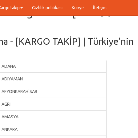
Kargo takip
Gizlilik politikası
Künye
İletişim
 ve sorgulama - [KARGO
a - [KARGO TAKİP] | Türkiye'nin
ADANA
ADIYAMAN
AFYONKARAHİSAR
AĞRI
AMASYA
ANKARA