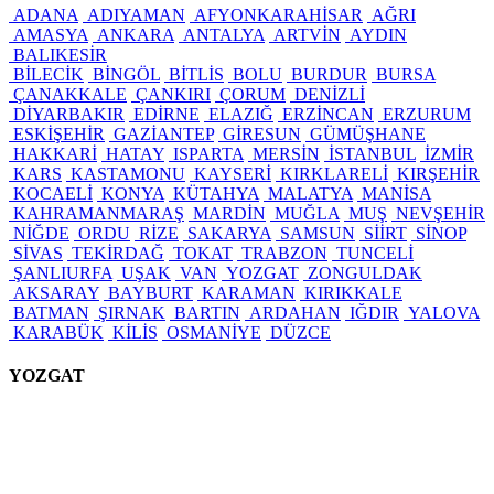
ADANA
ADIYAMAN
AFYONKARAHİSAR
AĞRI
AMASYA
ANKARA
ANTALYA
ARTVİN
AYDIN
BALIKESİR
BİLECİK
BİNGÖL
BİTLİS
BOLU
BURDUR
BURSA
ÇANAKKALE
ÇANKIRI
ÇORUM
DENİZLİ
DİYARBAKIR
EDİRNE
ELAZIĞ
ERZİNCAN
ERZURUM
ESKİŞEHİR
GAZİANTEP
GİRESUN
GÜMÜŞHANE
HAKKARİ
HATAY
ISPARTA
MERSİN
İSTANBUL
İZMİR
KARS
KASTAMONU
KAYSERİ
KIRKLARELİ
KIRŞEHİR
KOCAELİ
KONYA
KÜTAHYA
MALATYA
MANİSA
KAHRAMANMARAŞ
MARDİN
MUĞLA
MUŞ
NEVŞEHİR
NİĞDE
ORDU
RİZE
SAKARYA
SAMSUN
SİİRT
SİNOP
SİVAS
TEKİRDAĞ
TOKAT
TRABZON
TUNCELİ
ŞANLIURFA
UŞAK
VAN
YOZGAT
ZONGULDAK
AKSARAY
BAYBURT
KARAMAN
KIRIKKALE
BATMAN
ŞIRNAK
BARTIN
ARDAHAN
IĞDIR
YALOVA
KARABÜK
KİLİS
OSMANİYE
DÜZCE
YOZGAT