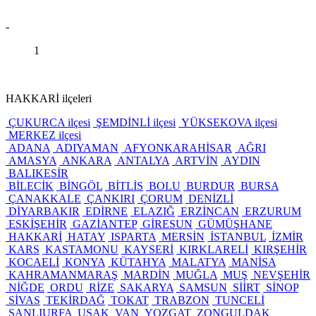
-
1
HAKKARİ ilçeleri
ÇUKURCA ilçesi
ŞEMDİNLİ ilçesi
YÜKSEKOVA ilçesi
MERKEZ ilçesi
ADANA
ADIYAMAN
AFYONKARAHİSAR
AĞRI
AMASYA
ANKARA
ANTALYA
ARTVİN
AYDIN
BALIKESİR
BİLECİK
BİNGÖL
BİTLİS
BOLU
BURDUR
BURSA
ÇANAKKALE
ÇANKIRI
ÇORUM
DENİZLİ
DİYARBAKIR
EDİRNE
ELAZIĞ
ERZİNCAN
ERZURUM
ESKİŞEHİR
GAZİANTEP
GİRESUN
GÜMÜŞHANE
HAKKARİ
HATAY
ISPARTA
MERSİN
İSTANBUL
İZMİR
KARS
KASTAMONU
KAYSERİ
KIRKLARELİ
KIRŞEHİR
KOCAELİ
KONYA
KÜTAHYA
MALATYA
MANİSA
KAHRAMANMARAŞ
MARDİN
MUĞLA
MUŞ
NEVŞEHİR
NİĞDE
ORDU
RİZE
SAKARYA
SAMSUN
SİİRT
SİNOP
SİVAS
TEKİRDAĞ
TOKAT
TRABZON
TUNCELİ
ŞANLIURFA
UŞAK
VAN
YOZGAT
ZONGULDAK