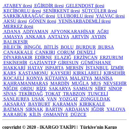
ATABEY ilçesi
EĞİRDİR ilçesi
GELENDOST ilçesi
KEÇİBORLU ilçesi
SENİRKENT ilçesi
SÜTÇÜLER ilçesi
ŞARKİKARAAĞAÇ ilçesi
ULUBORLU ilçesi
YALVAÇ ilçesi
AKSU ilçesi
GÖNEN ilçesi
YENİŞARBADEMLİ ilçesi
MERKEZ ilçesi
ADANA
ADIYAMAN
AFYONKARAHİSAR
AĞRI
AMASYA
ANKARA
ANTALYA
ARTVİN
AYDIN
BALIKESİR
BİLECİK
BİNGÖL
BİTLİS
BOLU
BURDUR
BURSA
ÇANAKKALE
ÇANKIRI
ÇORUM
DENİZLİ
DİYARBAKIR
EDİRNE
ELAZIĞ
ERZİNCAN
ERZURUM
ESKİŞEHİR
GAZİANTEP
GİRESUN
GÜMÜŞHANE
HAKKARİ
HATAY
ISPARTA
MERSİN
İSTANBUL
İZMİR
KARS
KASTAMONU
KAYSERİ
KIRKLARELİ
KIRŞEHİR
KOCAELİ
KONYA
KÜTAHYA
MALATYA
MANİSA
KAHRAMANMARAŞ
MARDİN
MUĞLA
MUŞ
NEVŞEHİR
NİĞDE
ORDU
RİZE
SAKARYA
SAMSUN
SİİRT
SİNOP
SİVAS
TEKİRDAĞ
TOKAT
TRABZON
TUNCELİ
ŞANLIURFA
UŞAK
VAN
YOZGAT
ZONGULDAK
AKSARAY
BAYBURT
KARAMAN
KIRIKKALE
BATMAN
ŞIRNAK
BARTIN
ARDAHAN
IĞDIR
YALOVA
KARABÜK
KİLİS
OSMANİYE
DÜZCE
copyright © 2020 - [KARGO TAKİP
] | Türkiye'nin Kargo