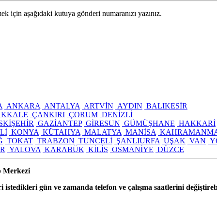
k için aşağıdaki kutuya gönderi numaranızı yazınız.
A
ANKARA
ANTALYA
ARTVİN
AYDIN
BALIKESİR
KKALE
ÇANKIRI
ÇORUM
DENİZLİ
SKİŞEHİR
GAZİANTEP
GİRESUN
GÜMÜŞHANE
HAKKARİ
Lİ
KONYA
KÜTAHYA
MALATYA
MANİSA
KAHRAMANM
Ğ
TOKAT
TRABZON
TUNCELİ
ŞANLIURFA
UŞAK
VAN
Y
IR
YALOVA
KARABÜK
KİLİS
OSMANİYE
DÜZCE
p Merkezi
i istedikleri gün ve zamanda telefon ve çalışma saatlerini değiştirebi