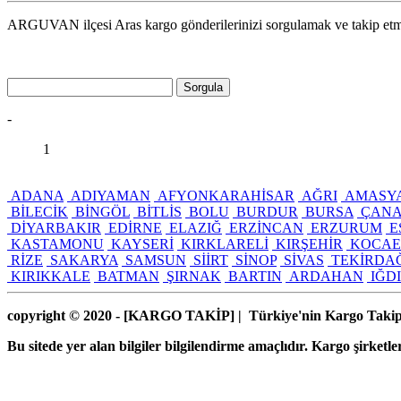
ARGUVAN ilçesi Aras kargo gönderilerinizi sorgulamak ve takip etme
Sorgula
-
1
ADANA
ADIYAMAN
AFYONKARAHİSAR
AĞRI
AMASY
BİLECİK
BİNGÖL
BİTLİS
BOLU
BURDUR
BURSA
ÇANA
DİYARBAKIR
EDİRNE
ELAZIĞ
ERZİNCAN
ERZURUM
E
KASTAMONU
KAYSERİ
KIRKLARELİ
KIRŞEHİR
KOCAE
RİZE
SAKARYA
SAMSUN
SİİRT
SİNOP
SİVAS
TEKİRDA
KIRIKKALE
BATMAN
ŞIRNAK
BARTIN
ARDAHAN
IĞD
copyright © 2020 - [KARGO TAKİP
] | Türkiye'nin Kargo Taki
Bu sitede yer alan bilgiler bilgilendirme amaçlıdır. Kargo şirketler