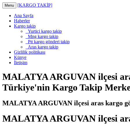
[KARGO TAKİP]
Menu
Ana Sayfa
Haberler
Kargo takip
Yurtiçi kargo takip
Mng kargo takip
Ptt kargo gönderi takip
Aras kargo takip
Gizlilik politikası
Künye
İletişim
MALATYA ARGUVAN ilçesi aras 
Türkiye'nin Kargo Takip Merke
MALATYA ARGUVAN ilçesi aras kargo gön
MALATYA ARGUVAN ilçesi aras 