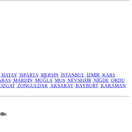
HATAY
ISPARTA
MERSİN
İSTANBUL
İZMİR
KARS
ARAŞ
MARDİN
MUĞLA
MUŞ
NEVŞEHİR
NİĞDE
ORDU
OZGAT
ZONGULDAK
AKSARAY
BAYBURT
KARAMAN
lir.