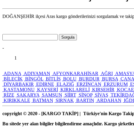
DOĞANŞEHİR ilçesi Aras kargo gönderilerinizi sorgulamak ve takip e
Sorgula
-
1
ADANA
ADIYAMAN
AFYONKARAHİSAR
AĞRI
AMASY
BİLECİK
BİNGÖL
BİTLİS
BOLU
BURDUR
BURSA
ÇANA
DİYARBAKIR
EDİRNE
ELAZIĞ
ERZİNCAN
ERZURUM
E
KASTAMONU
KAYSERİ
KIRKLARELİ
KIRŞEHİR
KOCAE
RİZE
SAKARYA
SAMSUN
SİİRT
SİNOP
SİVAS
TEKİRDA
KIRIKKALE
BATMAN
ŞIRNAK
BARTIN
ARDAHAN
IĞD
copyright © 2020 - [KARGO TAKİP
] | Türkiye'nin Kargo Taki
Bu sitede yer alan bilgiler bilgilendirme amaçlıdır. Kargo şirketler