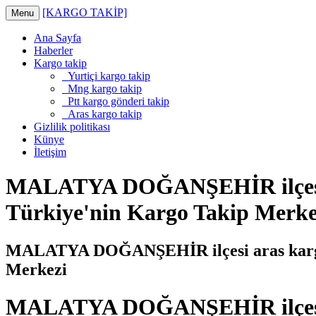
[KARGO TAKİP]
Menu
Ana Sayfa
Haberler
Kargo takip
Yurtiçi kargo takip
Mng kargo takip
Ptt kargo gönderi takip
Aras kargo takip
Gizlilik politikası
Künye
İletişim
MALATYA DOĞANŞEHİR ilçesi a
Türkiye'nin Kargo Takip Merke
MALATYA DOĞANŞEHİR ilçesi aras kargo 
Merkezi
MALATYA DOĞANŞEHİR ilçesi ar