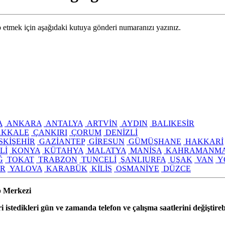
tmek için aşağıdaki kutuya gönderi numaranızı yazınız.
A
ANKARA
ANTALYA
ARTVİN
AYDIN
BALIKESİR
KKALE
ÇANKIRI
ÇORUM
DENİZLİ
SKİŞEHİR
GAZİANTEP
GİRESUN
GÜMÜŞHANE
HAKKARİ
Lİ
KONYA
KÜTAHYA
MALATYA
MANİSA
KAHRAMANM
Ğ
TOKAT
TRABZON
TUNCELİ
ŞANLIURFA
UŞAK
VAN
Y
IR
YALOVA
KARABÜK
KİLİS
OSMANİYE
DÜZCE
p Merkezi
i istedikleri gün ve zamanda telefon ve çalışma saatlerini değiştirebi