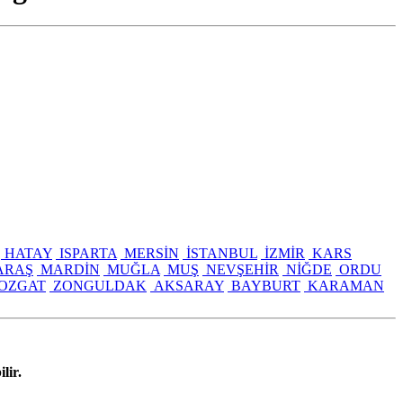
HATAY
ISPARTA
MERSİN
İSTANBUL
İZMİR
KARS
ARAŞ
MARDİN
MUĞLA
MUŞ
NEVŞEHİR
NİĞDE
ORDU
OZGAT
ZONGULDAK
AKSARAY
BAYBURT
KARAMAN
lir.