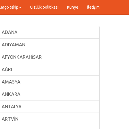
Kargo takip
Gizlilik politikası
Künye
İletişim
ADANA
ADIYAMAN
AFYONKARAHİSAR
AĞRI
AMASYA
ANKARA
ANTALYA
ARTVİN