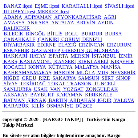
BANAZ ilçesi
EŞME ilçesi
KARAHALLI ilçesi
SİVASLI ilçesi
ULUBEY ilçesi
MERKEZ ilçesi
ADANA
ADIYAMAN
AFYONKARAHİSAR
AĞRI
AMASYA
ANKARA
ANTALYA
ARTVİN
AYDIN
BALIKESİR
BİLECİK
BİNGÖL
BİTLİS
BOLU
BURDUR
BURSA
ÇANAKKALE
ÇANKIRI
ÇORUM
DENİZLİ
DİYARBAKIR
EDİRNE
ELAZIĞ
ERZİNCAN
ERZURUM
ESKİŞEHİR
GAZİANTEP
GİRESUN
GÜMÜŞHANE
HAKKARİ
HATAY
ISPARTA
MERSİN
İSTANBUL
İZMİR
KARS
KASTAMONU
KAYSERİ
KIRKLARELİ
KIRŞEHİR
KOCAELİ
KONYA
KÜTAHYA
MALATYA
MANİSA
KAHRAMANMARAŞ
MARDİN
MUĞLA
MUŞ
NEVŞEHİR
NİĞDE
ORDU
RİZE
SAKARYA
SAMSUN
SİİRT
SİNOP
SİVAS
TEKİRDAĞ
TOKAT
TRABZON
TUNCELİ
ŞANLIURFA
UŞAK
VAN
YOZGAT
ZONGULDAK
AKSARAY
BAYBURT
KARAMAN
KIRIKKALE
BATMAN
ŞIRNAK
BARTIN
ARDAHAN
IĞDIR
YALOVA
KARABÜK
KİLİS
OSMANİYE
DÜZCE
copyright © 2020 - [KARGO TAKİP
] | Türkiye'nin Kargo
Takip Merkezi
Bu sitede yer alan bilgiler bilgilendirme amaçlıdır. Kargo