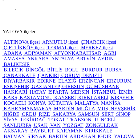
-
1
YALOVA ilçeleri
ALTINOVA ilçesi
ARMUTLU ilçesi
ÇINARCIK ilçesi
ÇİFTLİKKÖY ilçesi
TERMAL ilçesi
MERKEZ ilçesi
ADANA
ADIYAMAN
AFYONKARAHİSAR
AĞRI
AMASYA
ANKARA
ANTALYA
ARTVİN
AYDIN
BALIKESİR
BİLECİK
BİNGÖL
BİTLİS
BOLU
BURDUR
BURSA
ÇANAKKALE
ÇANKIRI
ÇORUM
DENİZLİ
DİYARBAKIR
EDİRNE
ELAZIĞ
ERZİNCAN
ERZURUM
ESKİŞEHİR
GAZİANTEP
GİRESUN
GÜMÜŞHANE
HAKKARİ
HATAY
ISPARTA
MERSİN
İSTANBUL
İZMİR
KARS
KASTAMONU
KAYSERİ
KIRKLARELİ
KIRŞEHİR
KOCAELİ
KONYA
KÜTAHYA
MALATYA
MANİSA
KAHRAMANMARAŞ
MARDİN
MUĞLA
MUŞ
NEVŞEHİR
NİĞDE
ORDU
RİZE
SAKARYA
SAMSUN
SİİRT
SİNOP
SİVAS
TEKİRDAĞ
TOKAT
TRABZON
TUNCELİ
ŞANLIURFA
UŞAK
VAN
YOZGAT
ZONGULDAK
AKSARAY
BAYBURT
KARAMAN
KIRIKKALE
BATMAN
ŞIRNAK
BARTIN
ARDAHAN
IĞDIR
YALOVA